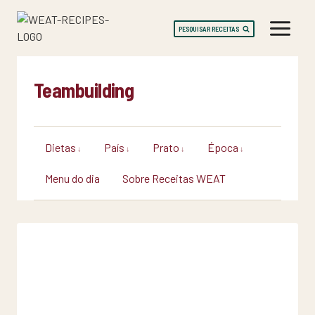
Skip
to
PESQUISAR RECEITAS
content
Teambuilding
Dietas
País
Prato
Época
Menu do dia
Sobre Receitas WEAT