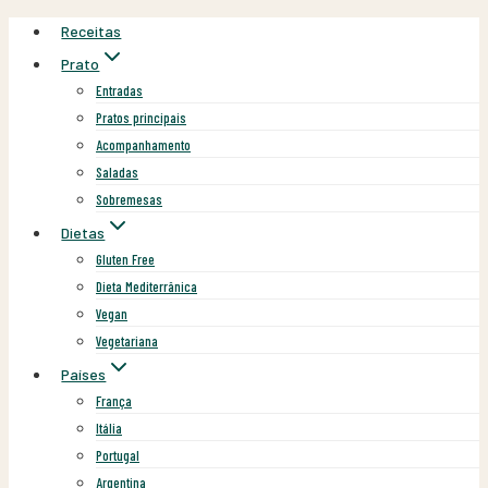
Skip
Receitas
to
Prato
content
Entradas
Pratos principais
Acompanhamento
Saladas
Sobremesas
Dietas
Gluten Free
Dieta Mediterrânica
Vegan
Vegetariana
Países
França
Itália
Portugal
Argentina