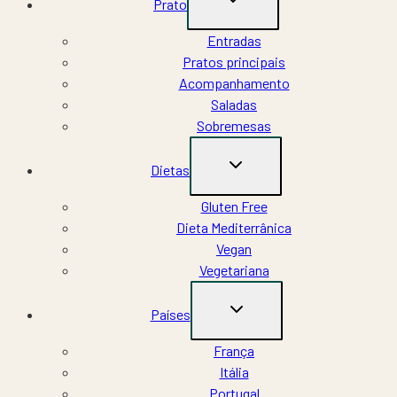
Prato
CHILD
MENU
Entradas
Pratos principais
Acompanhamento
Saladas
Sobremesas
TOGGLE
Dietas
CHILD
MENU
Gluten Free
Dieta Mediterrânica
Vegan
Vegetariana
TOGGLE
Países
CHILD
MENU
França
Itália
Portugal