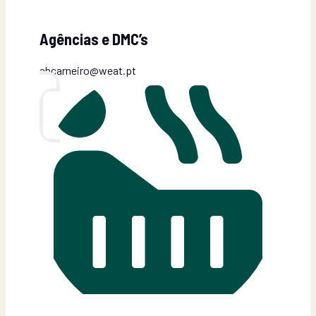
Agências e DMC’s
abcarneiro@weat.pt