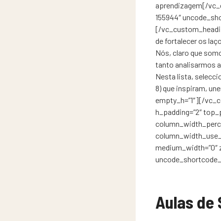
aprendizagem[/vc_
155944″ uncode_shor
[/vc_custom_headin
de fortalecer os la
Nós, claro que som
tanto analisarmos 
Nesta lista, selecc
8) que inspiram, u
empty_h=”1″][/vc_c
h_padding=”2″ top_p
column_width_perce
column_width_use_pi
medium_width=”0″ 
uncode_shortcode_i
Aulas de 