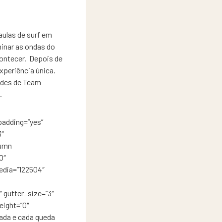
ulas de surf em
inar as ondas do
contecer. Depois de
xperiência única.
ades de Team
.
adding=”yes”
3″
lumn
0″
edia=”122504″
gutter_size=”3″
eight=”0″
ada e cada queda