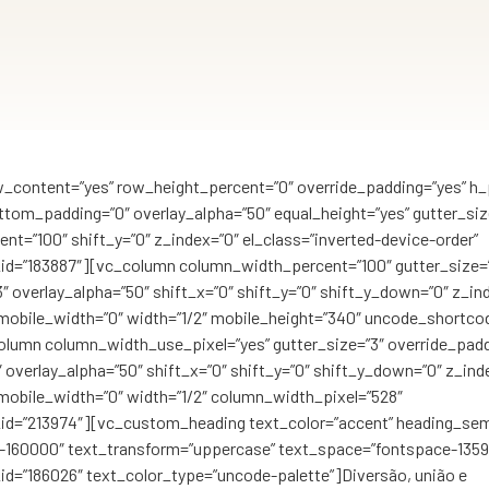
_content=”yes” row_height_percent=”0″ override_padding=”yes” h_
tom_padding=”0″ overlay_alpha=”50″ equal_height=”yes” gutter_siz
t=”100″ shift_y=”0″ z_index=”0″ el_class=”inverted-device-order”
d=”183887″][vc_column column_width_percent=”100″ gutter_size=
 overlay_alpha=”50″ shift_x=”0″ shift_y=”0″ shift_y_down=”0″ z_in
obile_width=”0″ width=”1/2″ mobile_height=”340″ uncode_shortcod
lumn column_width_use_pixel=”yes” gutter_size=”3″ override_padd
overlay_alpha=”50″ shift_x=”0″ shift_y=”0″ shift_y_down=”0″ z_ind
obile_width=”0″ width=”1/2″ column_width_pixel=”528″
d=”213974″][vc_custom_heading text_color=”accent” heading_sem
e-160000″ text_transform=”uppercase” text_space=”fontspace-135
d=”186026″ text_color_type=”uncode-palette”]Diversão, união e