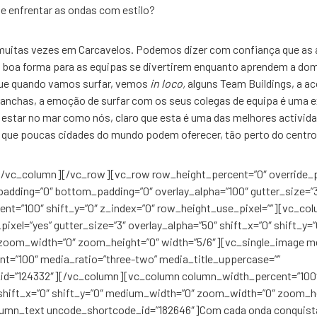
 e enfrentar as ondas com estilo?
muitas vezes em Carcavelos. Podemos dizer com confiança que as a
 boa forma para as equipas se divertirem enquanto aprendem a dom
rque quando vamos surfar, vemos
in loco,
alguns Team Buildings, a a
ranchas, a emoção de surfar com os seus colegas de equipa é uma e
estar no mar como nós, claro que esta é uma das melhores activid
e que poucas cidades do mundo podem oferecer, tão perto do centro
/vc_column][/vc_row][vc_row row_height_percent=”0″ override_p
padding=”0″ bottom_padding=”0″ overlay_alpha=”100″ gutter_size=”
nt=”100″ shift_y=”0″ z_index=”0″ row_height_use_pixel=””][vc_co
xel=”yes” gutter_size=”3″ overlay_alpha=”50″ shift_x=”0″ shift_y=”
oom_width=”0″ zoom_height=”0″ width=”5/6″][vc_single_image m
t=”100″ media_ratio=”three-two” media_title_uppercase=””
d=”124332″][/vc_column][vc_column column_width_percent=”100″ 
 shift_x=”0″ shift_y=”0″ medium_width=”0″ zoom_width=”0″ zoom_h
lumn_text uncode_shortcode_id=”182646″]Com cada onda conquist