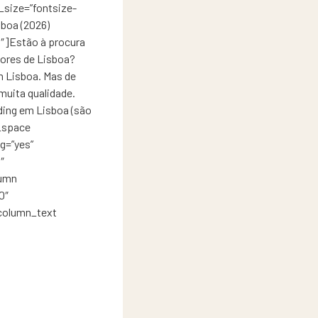
size=”fontsize-
boa (2026)
″]Estão à procura
bores de Lisboa?
 Lisboa. Mas de
muita qualidade.
ding em Lisboa (são
_space
g=”yes”
″
lumn
0″
column_text