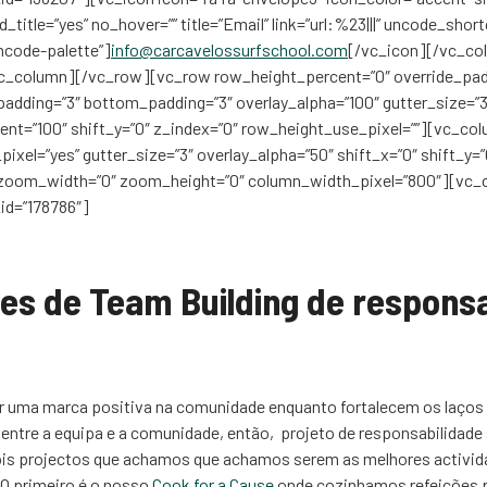
d_title=”yes” no_hover=”” title=”Email” link=”url:%23|||” uncode_sho
ncode-palette”]
info@carcavelossurfschool.com
[/vc_icon][/vc_co
c_column][/vc_row][vc_row row_height_percent=”0″ override_pad
adding=”3″ bottom_padding=”3″ overlay_alpha=”100″ gutter_size=”3
nt=”100″ shift_y=”0″ z_index=”0″ row_height_use_pixel=””][vc_co
xel=”yes” gutter_size=”3″ overlay_alpha=”50″ shift_x=”0″ shift_y=”
zoom_width=”0″ zoom_height=”0″ column_width_pixel=”800″][vc_
id=”178786″]
es de Team Building de responsa
r uma marca positiva na comunidade enquanto fortalecem os laços 
ntre a equipa e a comunidade, então, projeto de responsabilidade 
dois projectos que achamos que achamos serem as melhores activi
 O primeiro é o nosso
Cook for a Cause
onde cozinhamos refeições pa