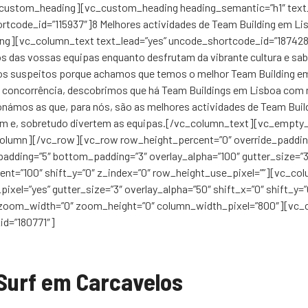
custom_heading][vc_custom_heading heading_semantic=”h1″ text_
tcode_id=”115937″]8 Melhores actividades de Team Building em Lis
g][vc_column_text text_lead=”yes” uncode_shortcode_id=”187428
ços das vossas equipas enquanto desfrutam da vibrante cultura e sa
os suspeitos porque achamos que temos o melhor Team Building em
a concorrência, descobrimos que há Team Buildings em Lisboa com 
ionámos as que, para nós, são as melhores actividades de Team Buil
nem e, sobretudo divertem as equipas.[/vc_column_text][vc_empty
olumn][/vc_row][vc_row row_height_percent=”0″ override_paddin
adding=”5″ bottom_padding=”3″ overlay_alpha=”100″ gutter_size=”3
nt=”100″ shift_y=”0″ z_index=”0″ row_height_use_pixel=””][vc_co
xel=”yes” gutter_size=”3″ overlay_alpha=”50″ shift_x=”0″ shift_y=”
zoom_width=”0″ zoom_height=”0″ column_width_pixel=”800″][vc_
d=”180771″]
Surf em Carcavelos