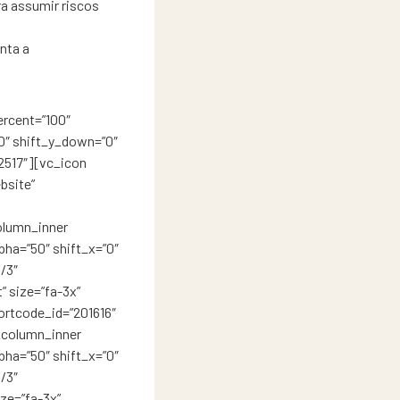
a assumir riscos
nta a
rcent=”100″
”0″ shift_y_down=”0″
2517″][vc_icon
bsite”
olumn_inner
pha=”50″ shift_x=”0″
/3″
” size=”fa-3x”
hortcode_id=”201616″
_column_inner
pha=”50″ shift_x=”0″
/3″
ze=”fa-3x”