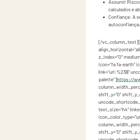
Assumir Riscos
calculados e a
Confiança: A s
autoconfiança,
[/vc_column_text][
align_horizontal=”a
z_index=”0″ medium
icon=”fa fa-earth” i
link=”url:%23|||” u
palette”]
https://w
column_width_percen
shift_y=”0″ shift_y
uncode_shortcode_id
text_size=”h4″ linke
icon_color_type=”u
column_width_percen
shift_y=”0″ shift_y
uncode_shortcode_id