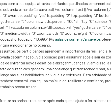
 laços com a sua equipa através de triunfos partilhados e momentos h
do sol, areia e mar de Carcavelos![/vc_column_text][/vc_column]
=”0″ override_padding=”yes” h_padding=”2″ top_padding=”3″ botto
 gutter_size=”3″ column_width_percent=”100″ shift_y=”0″ z_index=”
el=””][vc_column column_width_use_pixel=”yes” gutter_size=”3″ ov
y=”0″ medium_width=”0″ zoom_width=”0″ zoom_height=”0″ column_w
ncode_shortcode_id=”103993″]As
aulas de surf em Carcavelos
ofere
ntura emocionante no oceano.
as juntos, os participantes aprendem a importância da resiliência,
vada determinação. A disposição para assumir riscos e sair da zo
ade de enfrentar novos desafios e abraçar mudanças. Além disso, à
arte de surfar, eles ganham uma confiança que transcende o mar, 
iança nas suas habilidades individuais e coletivas. Esta atividade 
também constrói uma equipa mais unida, resiliente e confiante, pro
 trabalho possa trazer.
frentar as ondas e recuperar após cada queda ajuda a fortalecer a res