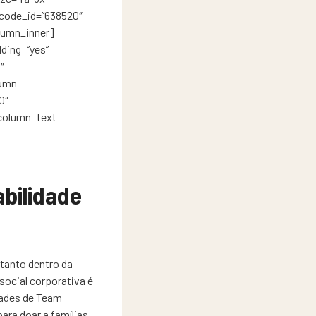
rtcode_id=”638520″
lumn_inner]
ding=”yes”
″
lumn
0″
column_text
bilidade
tanto dentro da
social corporativa é
dades de Team
ra doar a famílias