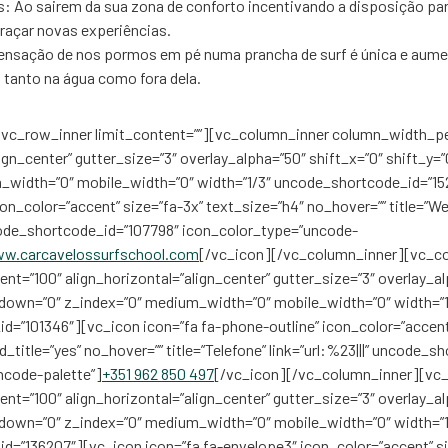
: Ao sairem da sua zona de conforto incentivando a disposição par
braçar novas experiências.
ensação de nos pormos em pé numa prancha de surf é única e aume
 tanto na água como fora dela.
vc_row_inner limit_content=””][vc_column_inner column_width_pe
lign_center” gutter_size=”3″ overlay_alpha=”50″ shift_x=”0″ shift_y=
_width=”0″ mobile_width=”0″ width=”1/3″ uncode_shortcode_id=”15
con_color=”accent” size=”fa-3x” text_size=”h4″ no_hover=”” title=”We
ncode_shortcode_id=”107798″ icon_color_type=”uncode-
ww.carcavelossurfschool.com
[/vc_icon][/vc_column_inner][vc_c
t=”100″ align_horizontal=”align_center” gutter_size=”3″ overlay_al
_down=”0″ z_index=”0″ medium_width=”0″ mobile_width=”0″ width=”1
=”101346″][vc_icon icon=”fa fa-phone-outline” icon_color=”accent
d_title=”yes” no_hover=”” title=”Telefone” link=”url:%23|||” uncode_s
ncode-palette”]
+351 962 850 497
[/vc_icon][/vc_column_inner][vc
t=”100″ align_horizontal=”align_center” gutter_size=”3″ overlay_al
_down=”0″ z_index=”0″ medium_width=”0″ mobile_width=”0″ width=”1
=”136207″][vc_icon icon=”fa fa-envelope3″ icon_color=”accent” si