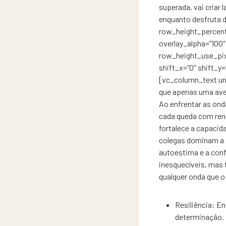
superada, vai criar
enquanto desfruta 
row_height_percent
overlay_alpha=”100″
row_height_use_pix
shift_x=”0″ shift_
[vc_column_text u
que apenas uma ave
Ao enfrentar as ond
cada queda com reno
fortalece a capacid
colegas dominam a 
autoestima e a conf
inesquecíveis, mas 
qualquer onda que o
Resiliência: En
determinação.