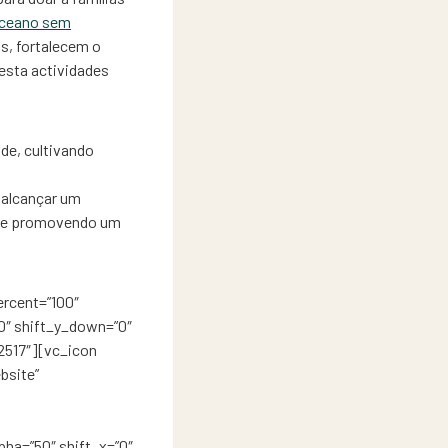
Oceano sem
s, fortalecem o
esta actividades
de, cultivando
 alcançar um
s e promovendo um
rcent=”100″
”0″ shift_y_down=”0″
2517″][vc_icon
bsite”
pha=”50″ shift_x=”0″