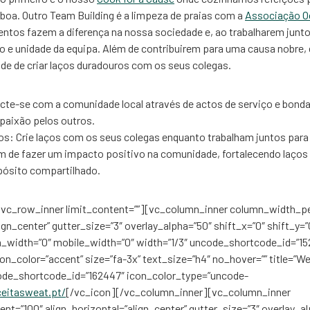
boa. Outro Team Building é a limpeza de praias com a
Associação 
entos fazem a diferença na nossa sociedade e, ao trabalharem junto
o e unidade da equipa. Além de contribuirem para uma causa nobre, 
e de criar laços duradouros com os seus colegas.
te-se com a comunidade local através de actos de serviço e bonda
aixão pelos outros.
os: Crie laços com os seus colegas enquanto trabalham juntos para
 de fazer um impacto positivo na comunidade, fortalecendo laço
pósito compartilhado.
vc_row_inner limit_content=””][vc_column_inner column_width_pe
lign_center” gutter_size=”3″ overlay_alpha=”50″ shift_x=”0″ shift_y=
_width=”0″ mobile_width=”0″ width=”1/3″ uncode_shortcode_id=”15
con_color=”accent” size=”fa-3x” text_size=”h4″ no_hover=”” title=”We
ncode_shortcode_id=”162447″ icon_color_type=”uncode-
ceitasweat.pt/
[/vc_icon][/vc_column_inner][vc_column_inner
t=”100″ align_horizontal=”align_center” gutter_size=”3″ overlay_al