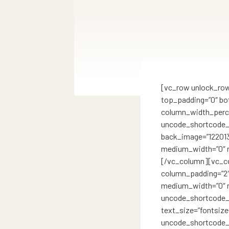
[vc_row unlock_row
top_padding=”0″ bot
column_width_percen
uncode_shortcode_i
back_image=”122013″
medium_width=”0″ m
[/vc_column][vc_co
column_padding=”2″ 
medium_width=”0″ m
uncode_shortcode_i
text_size=”fontsiz
uncode_shortcode_i