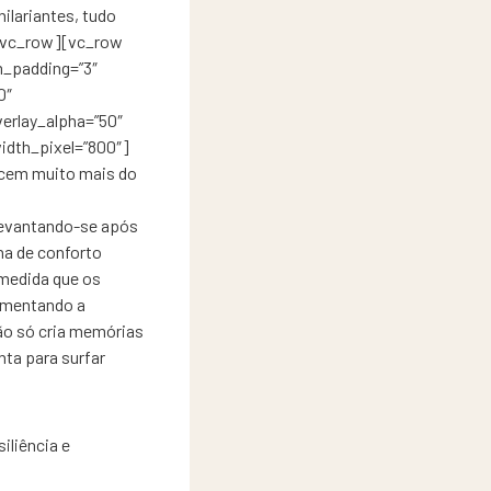
ilariantes, tudo
[/vc_row][vc_row
m_padding=”3″
0″
erlay_alpha=”50″
idth_pixel=”800″]
cem muito mais do
 levantando-se após
na de conforto
 medida que os
aumentando a
não só cria memórias
nta para surfar
iliência e