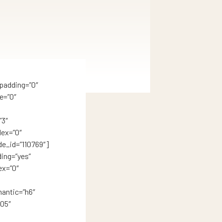
padding=”0″
e=”0″
”3″
dex=”0″
e_id=”110769″]
ing=”yes”
ex=”0″
antic=”h6″
905″