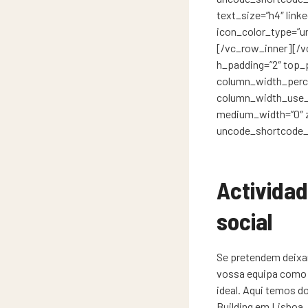
text_size=”h4″ linke
icon_color_type=”u
[/vc_row_inner][/v
h_padding=”2″ top_p
column_width_perce
column_width_use_pi
medium_width=”0″ 
uncode_shortcode_
Actividad
social
Se pretendem deixa
vossa equipa como e
ideal. Aqui temos 
Building em Lisboa.