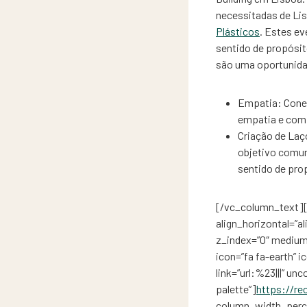
necessitadas de Lis
Plásticos
. Estes ev
sentido de propósit
são uma oportunidad
Empatia: Conec
empatia e comp
Criação de Laç
objetivo comum
sentido de pro
[/vc_column_text][
align_horizontal=”a
z_index=”0″ medium
icon=”fa fa-earth” i
link=”url:%23|||” u
palette”]
https://re
column_width_percen