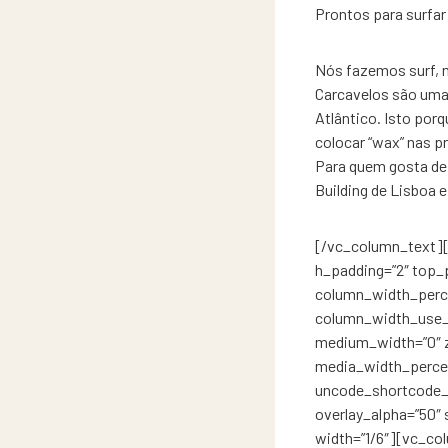
Prontos para surfar
Nós fazemos surf, 
Carcavelos são uma
Atlântico. Isto po
colocar “wax” nas p
Para quem gosta de 
Building de Lisboa 
[/vc_column_text][
h_padding=”2″ top_
column_width_perce
column_width_use_pi
medium_width=”0″ z
media_width_percen
uncode_shortcode_i
overlay_alpha=”50″
width=”1/6″][vc_co