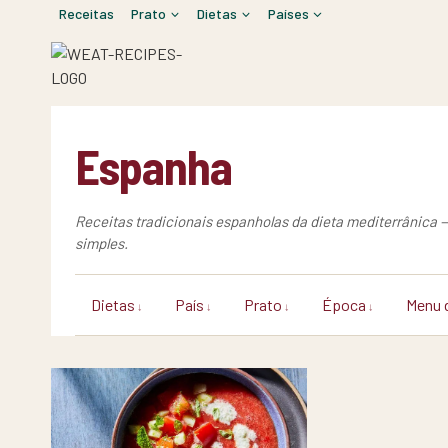
Skip
Receitas
Prato
Dietas
Países
to
content
Espanha
Receitas tradicionais espanholas da dieta mediterrânica 
simples.
Dietas
País
Prato
Época
Menu 