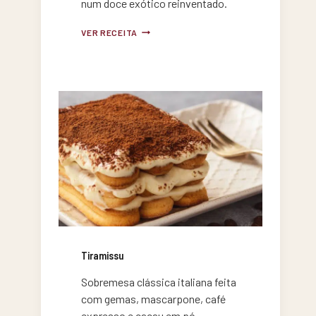
num doce exótico reinventado.
BROWNIE
VER RECEITA
DO
DUBAI
Tiramissu
Sobremesa clássica italiana feita
com gemas, mascarpone, café
expresso e cacau em pó.