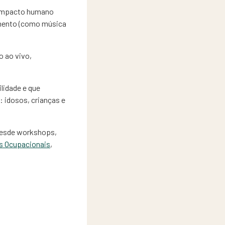
m impacto humano
nimento (como música
o ao vivo,
lidade e que
: idosos, crianças e
desde workshops,
es Ocupacionais
,