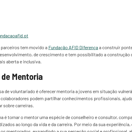
ndacaoafid.pt
 parceiros tem movido a
Fundação AFID Diferença
a construir pont
desenvolvimento, de crescimento e tem possibilitado a construção
is aberta e inclusiva.
de Mentoria
a de voluntariado é oferecer mentoria a jovens em situação vulnerá
colaboradores podem partilhar conhecimentos profissionais, ajuda
ar sobre carreiras.
ma é tornar o mentor uma espécie de conselheiro e consultor, compa
dizados ao longo da vida e da carreira. Por meio da sua experiência
os mentorados, expandindo a sua perceção social e profissional, a