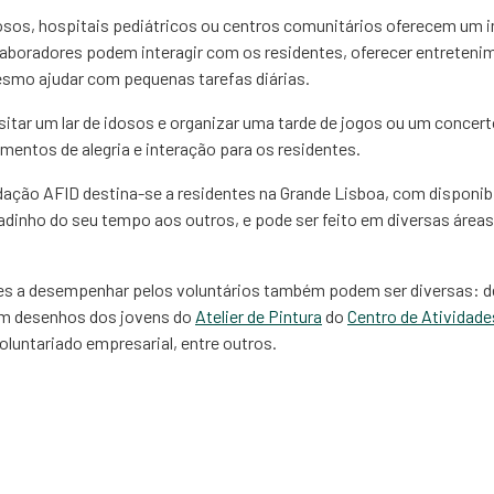
idosos, hospitais pediátricos ou centros comunitários oferecem u
olaboradores podem interagir com os residentes, oferecer entrete
esmo ajudar com pequenas tarefas diárias.
itar um lar de idosos e organizar uma tarde de jogos ou um concert
ntos de alegria e interação para os residentes.
ação AFID destina-se a residentes na Grande Lisboa, com disponibi
dinho do seu tempo aos outros, e pode ser feito em diversas áreas
des a desempenhar pelos voluntários também podem ser diversas: 
om desenhos dos jovens do
Atelier de Pintura
do
Centro de Atividad
voluntariado empresarial, entre outros.