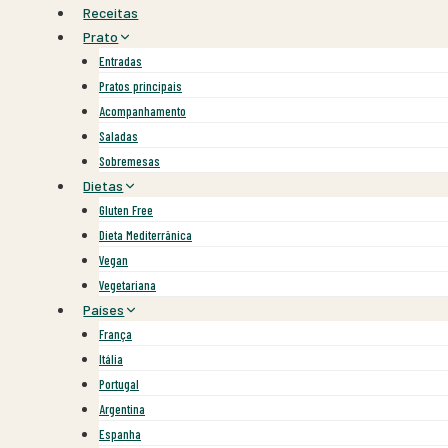
Skip
Receitas
to
Prato
content
Entradas
Pratos principais
Acompanhamento
Saladas
Sobremesas
Dietas
Gluten Free
Dieta Mediterrânica
Vegan
Vegetariana
Países
França
Itália
Portugal
Argentina
Espanha