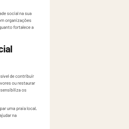
de social na sua
com organizações
uanto fortalece a
ial
ível de contribuir
rvores ou restaurar
sensibiliza os
ar uma praia local,
ajudar na