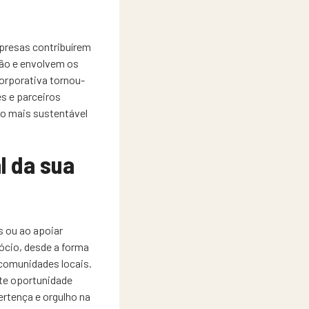
presas contribuírem
ção e envolvem os
orporativa tornou-
s e parceiros
o mais sustentável
l da sua
s ou ao apoiar
gócio, desde a forma
comunidades locais.
nte oportunidade
ertença e orgulho na