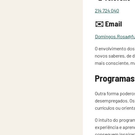
214 724 040
✉️ Email
Domingos.Rosa@fu
O envolvimento dos
novos saberes, de 
mais consciente, ma
Programas 
Outra forma poderos
desempregados. Os 
currículos ou orient
O intuito do progra
experiência e apren
conseguem inspirar 