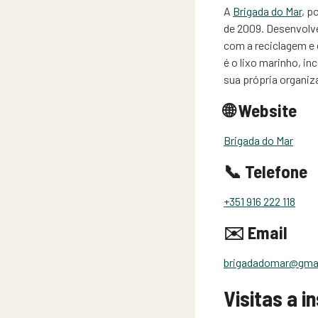
A
Brigada do Mar
, p
de 2009. Desenvolve
com a reciclagem e 
é o lixo marinho, i
sua própria organiz
🌐 Website
Brigada do Mar
📞 Telefone
+351 916 222 118
✉️ Email
brigadadomar@gma
Visitas a i