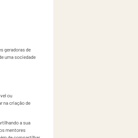
es geradoras de
 de uma sociedade
vel ou
r na criação de
rtilhando a sua
, os mentores
lém de compartilhar