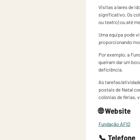
Visitas a lares de 
significativo. Os c
ou teatro) ou até m
Uma equipa pode vis
proporcionando mome
Por exemplo, a Fund
queiram dar um boca
deficiência.
As tarefas/ativida
postais de Natal c
colónias de férias, 
🌐 Website
Fundação AFID
📞 Telefone