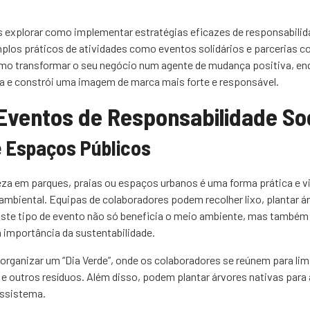
 explorar como implementar estratégias eficazes de responsabilida
los práticos de atividades como eventos solidários e parcerias 
mo transformar o seu negócio num agente de mudança positiva, enq
pa e constrói uma imagem de marca mais forte e responsável.
Eventos de Responsabilidade Soc
 Espaços Públicos
za em parques, praias ou espaços urbanos é uma forma prática e vis
ambiental. Equipas de colaboradores podem recolher lixo, plantar á
ste tipo de evento não só beneficia o meio ambiente, mas também 
a importância da sustentabilidade.
ganizar um “Dia Verde”, onde os colaboradores se reúnem para limp
 e outros resíduos. Além disso, podem plantar árvores nativas para 
ssistema.