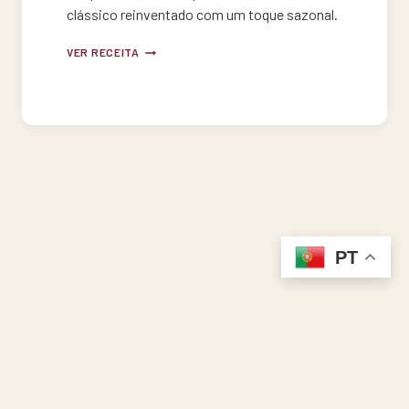
clássico reinventado com um toque sazonal.
PROFITEROLES
VER RECEITA
DE
SONHO
DE
ABÓBORA
PT
Dietas
País
Prato
Época
Menu do dia
Sobre Receitas WEAT