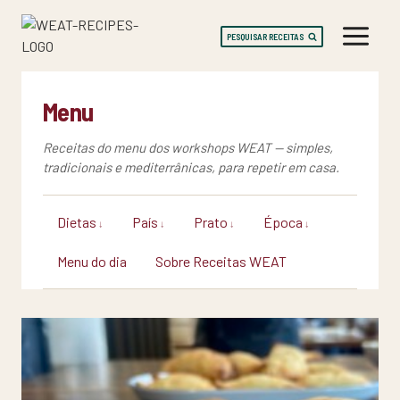
Skip
to
PESQUISAR RECEITAS
content
Menu
Receitas do menu dos workshops WEAT — simples,
tradicionais e mediterrânicas, para repetir em casa.
Dietas
País
Prato
Época
Menu do dia
Sobre Receitas WEAT