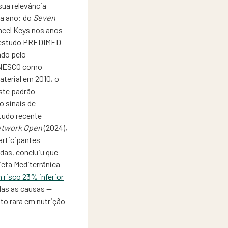
sua relevância
da ano: do
Seven
ncel Keys nos anos
o estudo PREDIMED
ndo pelo
UNESCO como
aterial em 2010, o
ste padrão
o sinais de
tudo recente
twork Open
(2024),
articipantes
das, concluiu que
eta Mediterrânica
 risco 23% inferior
das as causas —
to rara em nutrição