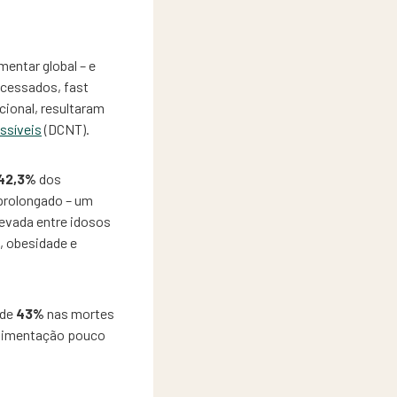
entar global – e
ocessados, fast
icional, resultaram
ssíveis
(DCNT).
42,3%
dos
prolongado – um
levada entre idosos
, obesidade e
 de
43%
nas mortes
alimentação pouco