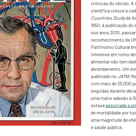
crónicas do século. A 
científica cresce a ca
Countries Study
de A
1950, à publicação d
nos anos 2010, passa
reconhecimento da 
Património Cultural Im
interesse em torno de
alimentar não tem dad
abrandamento. Um es
publicado no
JAMA Ne
com mais de 25.000 p
seguidas durante déca
uma maior adesão à Di
estava
associada a um
de mortalidade por to
uma magnitude de efei
e saúde pública.