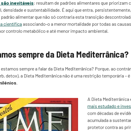
 são inevitáveis
: resultam de padrões alimentares que priorizam 
l, densidade e sustentabilidade. É aqui que entra, persistentemente
 padrão alimentar que não só contraria esta transição descontrol
a científica
associando-o a menor mortalidade por todas as causas
hor controlo metabólico e até menor impacto ambiental.
amos sempre da Dieta Mediterrânica?
 estamos sempre a falar da Dieta Mediterrânica? Porque, ao contrári
rb, detox), a Dieta Mediterrânica não é uma restrição temporária – 
milénios
.
A Dieta Mediterrânica 
mais estudado e inve
com décadas de evidên
acumulada a sustentar
protetor contra as pr