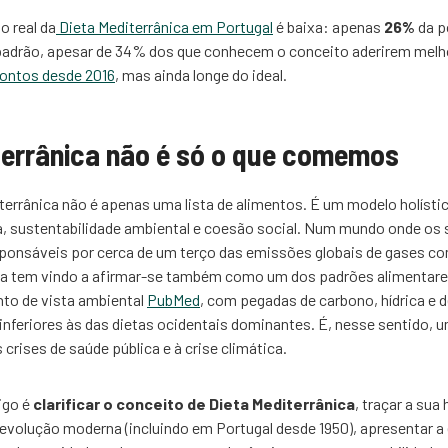
o real da
Dieta Mediterrânica em Portugal
é baixa: apenas
26%
da p
padrão, apesar de 34% dos que conhecem o conceito aderirem melh
pontos desde 2016
, mas ainda longe do ideal.
terrânica não é só o que comemos
terrânica não é apenas uma lista de alimentos. É um modelo holístic
a, sustentabilidade ambiental e coesão social. Num mundo onde os
ponsáveis por cerca de um terço das emissões globais de gases com
ica tem vindo a afirmar-se também como um dos padrões alimentar
to de vista ambiental
PubMed
, com pegadas de carbono, hídrica e d
feriores às das dietas ocidentais dominantes. É, nesse sentido, 
crises de saúde pública e à crise climática.
igo é
clarificar o conceito de Dieta Mediterrânica
, traçar a sua
 evolução moderna (incluindo em Portugal desde 1950), apresentar a 