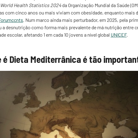
World Health Statistics 2024
da Organização Mundial da Saúde (OM
oas com cinco anos ou mais viviam com obesidade, enquanto mais d
Forumccnts
. Num marco ainda mais perturbador, em 2025, pela prime
 a desnutrição como forma mais prevalente de má nutrição entre c
e escolar, afetando 1 em cada 10 jovens a nível global
UNICEF
.
 é Dieta Mediterrânica é tão importan