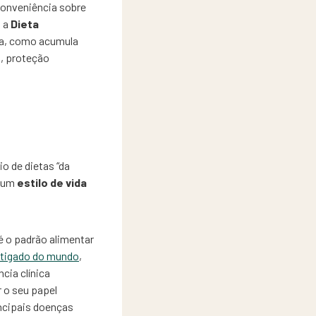
conveniência sobre
, a
Dieta
ada, como acumula
, proteção
o de dietas “da
é um
estilo de vida
é o padrão alimentar
stigado do mundo
,
cia clínica
 o seu papel
incipais doenças