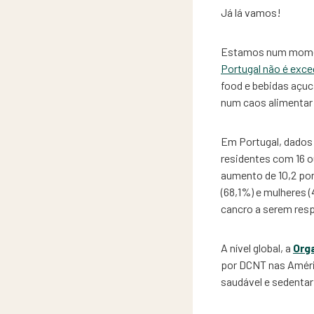
Já lá vamos!
Estamos num momento
Portugal não é exc
food e bebidas açuca
num caos alimentar
Em Portugal, dados
residentes com 16 o
aumento de 10,2 pon
(68,1%) e mulheres 
cancro a serem res
A nível global, a
Org
por DCNT nas Améri
saudável e sedenta