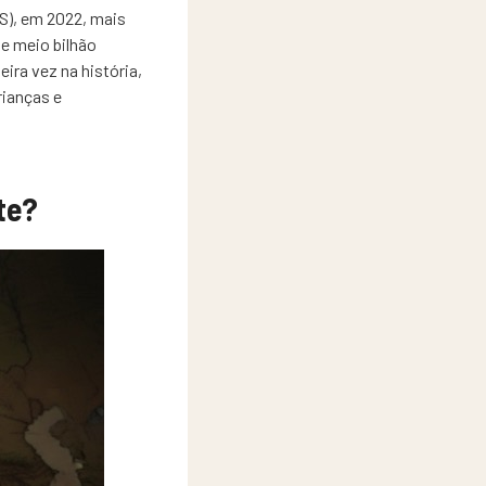
S), em 2022, mais
e meio bilhão
ira vez na história,
rianças e
te?