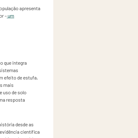
opulação apresenta
or –
um
o que integra
 sistemas
 efeito de estufa,
es mais
e uso de solo
uma resposta
 história desde as
evidência científica