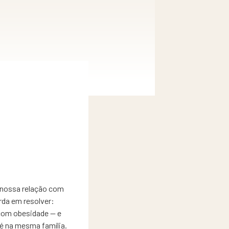
 nossa relação com
rda em resolver:
com obesidade — e
é na mesma família.