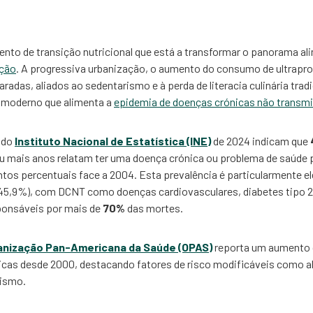
 de transição nutricional que está a transformar o panorama alim
eção
. A progressiva urbanização, o aumento do consumo de ultrapr
radas, aliados ao sedentarismo e à perda de literacia culinária trad
 moderno que alimenta a
epidemia de doenças crónicas não transmi
 do
Instituto Nacional de Estatística (INE)
de 2024 indicam que
u mais anos relatam ter uma doença crónica ou problema de saúde 
tos percentuais face a 2004. Esta prevalência é particularmente e
(45,9%), com DCNT como doenças cardiovasculares, diabetes tipo 2
ponsáveis por mais de
70%
das mortes.
anização Pan-Americana da Saúde (OPAS)
reporta um aumento
cas desde 2000, destacando fatores de risco modificáveis como 
rismo.