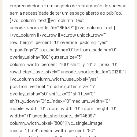
empreendedor ter um negócio de restauração de sucesso
sem a necessidade de ter um espaço aberto ao público.
[/vc_column_text][vc_column_text
uncode_shortcode_id=”186437″][/vc_column_text]
[/vc_column][/vc_row][vc_row unlock_row=””
row_height_percent=”0″ override_padding=”yes”
h_padding=”2″ top_padding=”0″ bottom_padding=”0″
overlay_alpha=”100″ gutter_size=”3″
column_width_percent=”100″ shift_y=”0″ z_index=”0″
row_height_use_pixel=”” uncode_shortcode_id=”201210″]
[vc_column column_width_use_pixel=”yes”
position_vertical=”middle” gutter_size=”3″
overlay_alpha=”50″ shift_x=”0″ shift_y=”0″
shift_y_down=”0″ z_index=”0″ medium_width=”0″
mobile_width=”0″ zoom_width=”0″ zoom_height=”0″
width=”1/1″ uncode_shortcode_id=”146997″
column_width_pixel=”800″][vc_single_image
media=”111319″ media_width_percent=”90″