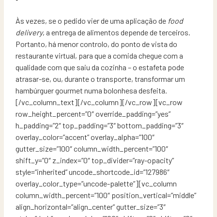
Às vezes, se o pedido vier de uma aplicação de
food
delivery
, a entrega de alimentos depende de terceiros.
Portanto, há menor controlo, do ponto de vista do
restaurante virtual, para que a comida chegue com a
qualidade com que saiu da cozinha – o estafeta pode
atrasar-se, ou, durante o transporte, transformar um
hambúrguer gourmet numa bolonhesa desfeita.
[/vc_column_text][/vc_column][/vc_row][vc_row
row_height_percent=”0″ override_padding=”yes”
h_padding=”2″ top_padding=”3″ bottom_padding=”3″
overlay_color=”accent” overlay_alpha=”100″
gutter_size=”100″ column_width_percent=”100″
shift_y=”0″ z_index=”0″ top_divider=”ray-opacity”
style=”inherited” uncode_shortcode_id=”127986″
overlay_color_type=”uncode-palette”][vc_column
column_width_percent=”100″ position_vertical=”middle”
align_horizontal=”align_center” gutter_size=”3″