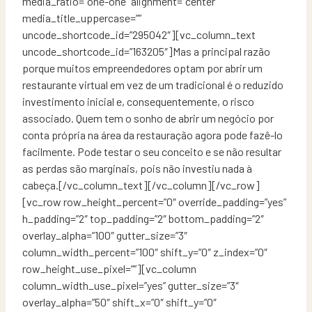
media_ratio=”one-one” alignment=”center”
media_title_uppercase=””
uncode_shortcode_id=”295042″][vc_column_text
uncode_shortcode_id=”163205″]Mas a principal razão
porque muitos empreendedores optam por abrir um
restaurante virtual em vez de um tradicional é o reduzido
investimento inicial e, consequentemente, o risco
associado. Quem tem o sonho de abrir um negócio por
conta própria na área da restauração agora pode fazê-lo
facilmente. Pode testar o seu conceito e se não resultar
as perdas são marginais, pois não investiu nada à
cabeça.[/vc_column_text][/vc_column][/vc_row]
[vc_row row_height_percent=”0″ override_padding=”yes”
h_padding=”2″ top_padding=”2″ bottom_padding=”2″
overlay_alpha=”100″ gutter_size=”3″
column_width_percent=”100″ shift_y=”0″ z_index=”0″
row_height_use_pixel=””][vc_column
column_width_use_pixel=”yes” gutter_size=”3″
overlay_alpha=”50″ shift_x=”0″ shift_y=”0″