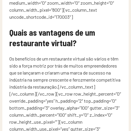
medium_width=”0″ zoom_width=”0″ zoom_height=”0″
column_width_pixel=”800″][vc_column_text
uncode_shortcode_id=”170003″]
Quais as vantagens de um
restaurante virtual?
Os benefícios de um restaurante virtual são vários e têm
sido a força motriz por trás de muitos empreendedores
que se lançaram e criaram uma marca de sucesso na
indústria na sempre crescente e ferozmente competitiva
indústria da restauração.[/vc_column_text]
[/vc_column][/vc_row][vc_row row_height_percent=”0″
override_padding=”yes” h_padding=”2″ top_padding=”0″
bottom_padding=”3″ overlay_alpha=”100″ gutter_size=”3″
column_width_percent=”100″ shift_y=”0″ z_index=”0″
row_height_use_pixel=””][vc_column
column_width_use_pixel=”yes” gutter_size=”3″