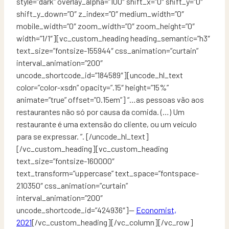
style=”dark” overlay_alpha=”100″ shift_x=”0″ shift_y=”0″
shift_y_down=”0″ z_index=”0″ medium_width=”0″
mobile_width=”0″ zoom_width=”0″ zoom_height=”0″
width=”1/1″][vc_custom_heading heading_semantic=”h3″
text_size=”fontsize-155944″ css_animation=”curtain”
interval_animation=”200″
uncode_shortcode_id=”184589″][uncode_hl_text
color=”color-xsdn” opacity=”.15″ height=”15%”
animate=”true” offset=”0.15em”] “…as pessoas vão aos
restaurantes não só por causa da comida. (…) Um
restaurante é uma extensão do cliente, ou um veículo
para se expressar. ”. [/uncode_hl_text]
[/vc_custom_heading][vc_custom_heading
text_size=”fontsize-160000″
text_transform=”uppercase” text_space=”fontspace-
210350″ css_animation=”curtain”
interval_animation=”200″
uncode_shortcode_id=”424936″]—
Economist,
2021
[/vc_custom_heading][/vc_column][/vc_row]