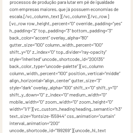
processos de produção para lutar em pé de igualdade
com empresas maiores, que já possuem economias de
escala.[/vc_column_text][/vc_column][/vc_row]
[vc_row row_height_percent=”0″ override_padding=”yes”
h_padding=”2″ top_padding=”3″ bottom_padding=”3″
back_color=”accent” overlay_alpha=”80″
gutter_size=”100″ column_width_percent=”100″
shift_y=”0″ z_index=”0″ top_divider=”ray-opacity”
style=”inherited” uncode_shortcode_id=”200135″
back_color_type=”uncode-palette”][vc_column
column_width_percent=”100″ position_vertical=”middle”
align_horizontal=”align_center” gutter_size=”3″
style=”dark” overlay_alpha=”100″ shift_x=”0″ shift_y=”0″
shift_y_down=”0″ z_index=”0″ medium_width=”0″
mobile_width=”0″ zoom_width=”0″ zoom_height=”0″
width=”1/1″][vc_custom_heading heading_semantic=”h3″
text_size=”fontsize-155944″ css_animation=”curtain”
interval_animation=”200″
uncode_shortcode_id=”199269″][uncode_hl_text