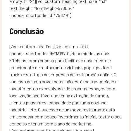
empty_h=”2″][vc_custom_heading text_size=”h3″
text_height=”fontheight-578034″
uncode_shortcode_id=”751139″]
Conclusão
[/vc_custom_heading][vc_column_text
uncode_shortcode_id=”131979″]Resumindo, as dark
kitchens foram criadas para facilitar o nascimento e
crescimento de restaurantes virtuais, pop-ups, food
trucks e startups de empresas de restauração online. O
sucesso de uma nova marca não está mais associado a
investimentos excessivos e de procurar espaços com
localização aceitável que tenha extração de fumos,
clientes passantes, capacidade para uma cozinha
industrial, etc. O sucesso de um novo restaurante está
em começar com pouco investimento inicial, testar o seu
conceito e ter um bom plano de marketing.
[/vc_column_text][/vc_column][/vc_row]