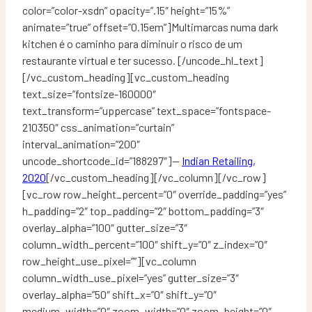
color=”color-xsdn” opacity=”.15″ height=”15%”
animate=”true” offset=”0.15em”]Multimarcas numa dark
kitchen é o caminho para diminuir o risco de um
restaurante virtual e ter sucesso. [/uncode_hl_text]
[/vc_custom_heading][vc_custom_heading
text_size=”fontsize-160000″
text_transform=”uppercase” text_space=”fontspace-
210350″ css_animation=”curtain”
interval_animation=”200″
uncode_shortcode_id=”188297″]—
Indian Retailing,
2020
[/vc_custom_heading][/vc_column][/vc_row]
[vc_row row_height_percent=”0″ override_padding=”yes”
h_padding=”2″ top_padding=”2″ bottom_padding=”3″
overlay_alpha=”100″ gutter_size=”3″
column_width_percent=”100″ shift_y=”0″ z_index=”0″
row_height_use_pixel=””][vc_column
column_width_use_pixel=”yes” gutter_size=”3″
overlay_alpha=”50″ shift_x=”0″ shift_y=”0″
medium_width=”0″ zoom_width=”0″ zoom_height=”0″