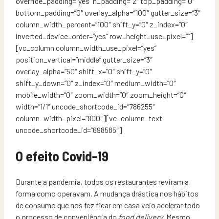
override_padding=”yes” h_padding=”2″ top_padding=”0″
bottom_padding=”0″ overlay_alpha=”100″ gutter_size=”3″
column_width_percent=”100″ shift_y=”0″ z_index=”0″
inverted_device_order=”yes” row_height_use_pixel=””]
[vc_column column_width_use_pixel=”yes”
position_vertical=”middle” gutter_size=”3″
overlay_alpha=”50″ shift_x=”0″ shift_y=”0″
shift_y_down=”0″ z_index=”0″ medium_width=”0″
mobile_width=”0″ zoom_width=”0″ zoom_height=”0″
width=”1/1″ uncode_shortcode_id=”786255″
column_width_pixel=”800″][vc_column_text
uncode_shortcode_id=”698585″]
O efeito Covid-19
Durante a pandemia, todos os restaurantes reviram a
forma como operavam. A mudança drástica nos hábitos
de consumo que nos fez ficar em casa veio acelerar todo
o processo de conveniência do
food delivery
. Mesmo