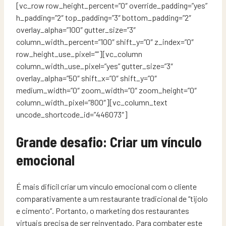
[vc_row row_height_percent=”0″ override_padding=”yes”
h_padding=”2″ top_padding=”3″ bottom_padding=”2″
overlay_alpha=”100″ gutter_size=”3″
column_width_percent=”100″ shift_y=”0″ z_index=”0″
row_height_use_pixel=””][vc_column
column_width_use_pixel=”yes” gutter_size=”3″
overlay_alpha=”50″ shift_x=”0″ shift_y=”0″
medium_width=”0″ zoom_width=”0″ zoom_height=”0″
column_width_pixel=”800″][vc_column_text
uncode_shortcode_id=”446073″]
Grande desafio: Criar um vínculo
emocional
É mais difícil criar um vínculo emocional com o cliente
comparativamente a um restaurante tradicional de “tijolo
e cimento”. Portanto, o marketing dos restaurantes
virtuais precisa de ser reinventado. Para combater este