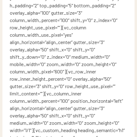
h_padding=”2″ top_padding=”5″ bottom_padding=”2″
overlay_alpha=”100″ gutter_size=”3″
column_width_percent=”100″ shift_y=”0″ z_index=”0″
row_height_use_pixel=””][vc_column
column_width_use_pixel=”yes”
align_horizontal=”align_center” gutter_size=”3″
overlay_alpha=”50″ shift_x=”0″ shift_y=”0″
shift_y_down=”0″ z_index=”0″ medium_width=”0″
mobile_width=”0″ zoom_width=”0″ zoom_height=”0″
column_width_pixel=”600″][vc_row_inner
row_inner_height_percent=”0″ overlay_alpha=”50″
gutter_size=”3″ shift_y=”0″ row_height_use_pixel=””
limit_content=””][vc_column_inner
column_width_percent=”100″ position_horizontal=”left”
align_horizontal=”align_center” gutter_size=”3″
overlay_alpha=”50″ shift_x=”0″ shift_y=”0″
medium_width=”0″ zoom_width=”0″ zoom_height=”0″
width=”1/1″][vc_custom_heading heading_semantic=”h1″