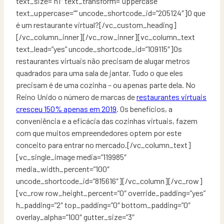
text_size=”h1″ text_transform=”uppercase”
text_uppercase=”” uncode_shortcode_id=”205124″]O que
é um restaurante virtual?[/vc_custom_heading]
[/vc_column_inner][/vc_row_inner][vc_column_text
text_lead=”yes” uncode_shortcode_id=”109115″]Os
restaurantes virtuais não precisam de alugar metros
quadrados para uma sala de jantar. Tudo o que eles
precisam é de uma cozinha – ou apenas parte dela. No
Reino Unido o número de marcas de
restaurantes virtuais
cresceu 150% apenas em 2019
. Os benefícios, a
conveniência e a eficácia das cozinhas virtuais, fazem
com que muitos empreendedores optem por este
conceito para entrar no mercado.[/vc_column_text]
[vc_single_image media=”119985″
media_width_percent=”100″
uncode_shortcode_id=”815616″][/vc_column][/vc_row]
[vc_row row_height_percent=”0″ override_padding=”yes”
h_padding=”2″ top_padding=”0″ bottom_padding=”0″
overlay_alpha=”100″ gutter_size=”3″