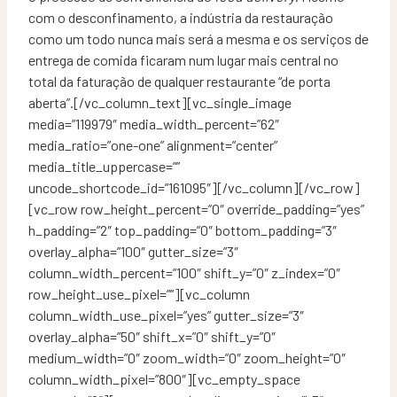
com o desconfinamento, a indústria da restauração
como um todo nunca mais será a mesma e os serviços de
entrega de comida ficaram num lugar mais central no
total da faturação de qualquer restaurante “de porta
aberta”.[/vc_column_text][vc_single_image
media=”119979″ media_width_percent=”62″
media_ratio=”one-one” alignment=”center”
media_title_uppercase=””
uncode_shortcode_id=”161095″][/vc_column][/vc_row]
[vc_row row_height_percent=”0″ override_padding=”yes”
h_padding=”2″ top_padding=”0″ bottom_padding=”3″
overlay_alpha=”100″ gutter_size=”3″
column_width_percent=”100″ shift_y=”0″ z_index=”0″
row_height_use_pixel=””][vc_column
column_width_use_pixel=”yes” gutter_size=”3″
overlay_alpha=”50″ shift_x=”0″ shift_y=”0″
medium_width=”0″ zoom_width=”0″ zoom_height=”0″
column_width_pixel=”800″][vc_empty_space