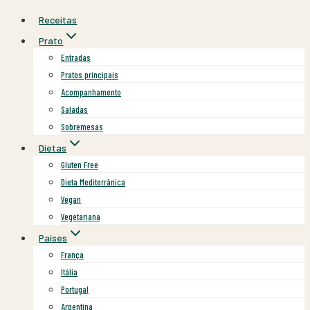
Skip
Receitas
to
Prato
content
Entradas
Pratos principais
Acompanhamento
Saladas
Sobremesas
Dietas
Gluten Free
Dieta Mediterrânica
Vegan
Vegetariana
Países
França
Itália
Portugal
Argentina