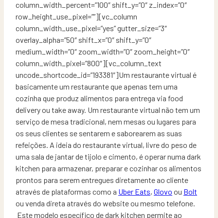
column_width_percent=”100″ shift_y=”0″ z_index=”0″
row_height_use_pixel=””][vc_column
column_width_use_pixel=”yes” gutter_size=”3″
overlay_alpha=”50″ shift_x=”0″ shift_y=”0″
medium_width=”0″ zoom_width=”0″ zoom_height=”0″
column_width_pixel=”800″][vc_column_text
uncode_shortcode_id=”193381″]Um restaurante virtual é
basicamente um restaurante que apenas tem uma
cozinha que produz alimentos para entrega via food
delivery ou take away. Um restaurante virtual não tem um
serviço de mesa tradicional, nem mesas ou lugares para
os seus clientes se sentarem e saborearem as suas
refeições. A ideia do restaurante virtual, livre do peso de
uma sala de jantar de tijolo e cimento, é operar numa dark
kitchen para armazenar, preparar e cozinhar os alimentos
prontos para serem entregues diretamente ao cliente
através de plataformas como a
Uber Eats
,
Glovo
ou
Bolt
ou venda direta através do website ou mesmo telefone.
Este modelo específico de dark kitchen permite ao