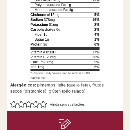
Saturated Fat
3
g
19
%
Polyunsaturated Fat
1
g
Monounsaturated Fat
4
g
Cholesterol
15
mg
5
%
Sodium
378
mg
16
%
Potassium
81
mg
2
%
Carbohydrates
6
g
2
%
Fiber
1
g
4
%
Sugar
1
g
1
%
Protein
3
g
6
%
Vitamin A
858
IU
17
%
Vitamin C
23
mg
28
%
Calcium
87
mg
9
%
Iron
1
mg
6
%
* Percent Daily Values are based on a 2000
calorie diet.
Alergénicos:
pimentos, leite (queijo feta), frutos
secos (pistachios), glúten (pão ralado)
Ainda sem avaliações