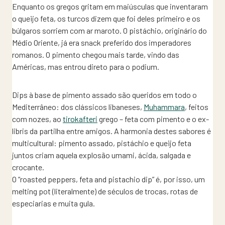
Enquanto os gregos gritam em maiúsculas que inventaram
o queijo feta, os turcos dizem que foi deles primeiro e os
búlgaros sorriem com ar maroto. O pistáchio, originário do
Médio Oriente, já era snack preferido dos imperadores
romanos. O pimento chegou mais tarde, vindo das
Américas, mas entrou direto para o podium.
Dips à base de pimento assado são queridos em todo o
Mediterrâneo: dos clássicos libaneses,
Muhammara
, feitos
com nozes, ao
tirokafteri
grego – feta com pimento e o ex-
libris da partilha entre amigos. A harmonia destes sabores é
multicultural: pimento assado, pistáchio e queijo feta
juntos criam aquela explosão umami, ácida, salgada e
crocante.
O “roasted peppers, feta and pistachio dip” é, por isso, um
melting pot (literalmente) de séculos de trocas, rotas de
especiarias e muita gula.