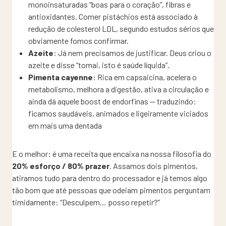
monoinsaturadas “boas para o coração”, fibras e
antioxidantes. Comer pistáchios está associado à
redução de colesterol LDL, segundo estudos sérios que
obviamente fomos confirmar.
Azeite
: Já nem precisamos de justificar. Deus criou o
azeite e disse “tomai, isto é saúde líquida”.
Pimenta cayenne
: Rica em capsaicina, acelera o
metabolismo, melhora a digestão, ativa a circulação e
ainda dá aquele boost de endorfinas — traduzindo:
ficamos saudáveis, animados e ligeiramente viciados
em mais uma dentada
E o melhor: é uma receita que encaixa na nossa filosofia do
20% esforço / 80% prazer
. Assamos dois pimentos,
atiramos tudo para dentro do processador e já temos algo
tão bom que até pessoas que odeiam pimentos perguntam
timidamente: “Desculpem… posso repetir?”