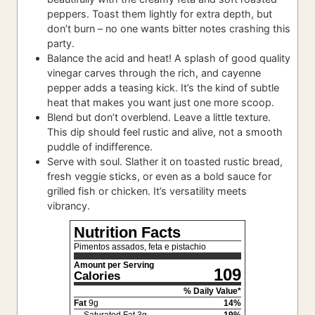
peppers. Toast them lightly for extra depth, but
don’t burn – no one wants bitter notes crashing this
party.
Balance the acid and heat! A splash of good quality
vinegar carves through the rich, and cayenne
pepper adds a teasing kick. It’s the kind of subtle
heat that makes you want just one more scoop.
Blend but don’t overblend. Leave a little texture.
This dip should feel rustic and alive, not a smooth
puddle of indifference.
Serve with soul. Slather it on toasted rustic bread,
fresh veggie sticks, or even as a bold sauce for
grilled fish or chicken. It’s versatility meets
vibrancy.
Nutrition Facts
Pimentos assados, feta e pistachio
Amount per Serving
109
Calories
% Daily Value*
Fat
9
g
14
%