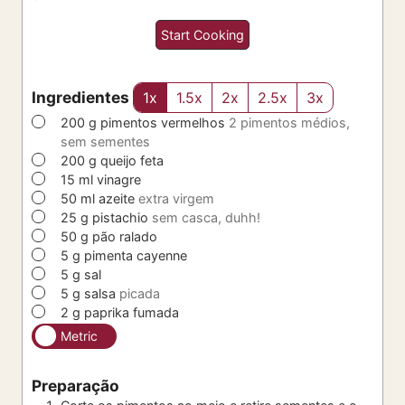
Start Cooking
Ingredientes
1x
1.5x
2x
2.5x
3x
▢
200
g
pimentos vermelhos
2 pimentos médios,
sem sementes
▢
200
g
queijo feta
▢
15
ml
vinagre
▢
50
ml
azeite
extra virgem
▢
25
g
pistachio
sem casca, duhh!
▢
50
g
pão ralado
▢
5
g
pimenta cayenne
▢
5
g
sal
▢
5
g
salsa
picada
▢
2
g
paprika fumada
Metric
Preparação