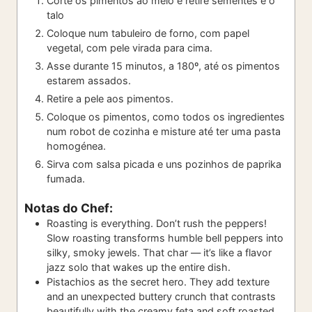
Corte os pimentos ao meio e retire sementes e o
talo
Coloque num tabuleiro de forno, com papel
vegetal, com pele virada para cima.
Asse durante 15 minutos, a 180º, até os pimentos
estarem assados.
Retire a pele aos pimentos.
Coloque os pimentos, como todos os ingredientes
num robot de cozinha e misture até ter uma pasta
homogénea.
Sirva com salsa picada e uns pozinhos de paprika
fumada.
Notas do Chef:
Roasting is everything. Don’t rush the peppers!
Slow roasting transforms humble bell peppers into
silky, smoky jewels. That char — it’s like a flavor
jazz solo that wakes up the entire dish.
Pistachios as the secret hero. They add texture
and an unexpected buttery crunch that contrasts
beautifully with the creamy feta and soft roasted