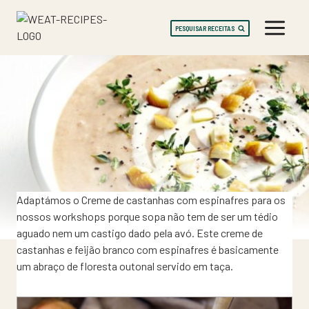
Skip
to
PESQUISAR RECEITAS
content
Adaptámos o Creme de castanhas com espinafres para os
nossos workshops porque sopa não tem de ser um tédio
aguado nem um castigo dado pela avó. Este creme de
castanhas e feijão branco com espinafres é basicamente
um abraço de floresta outonal servido em taça.