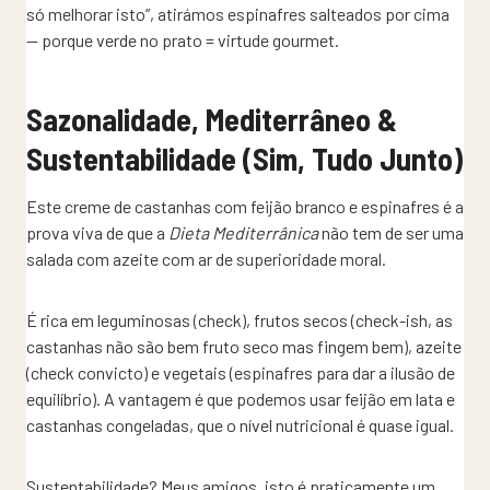
só melhorar isto”, atirámos espinafres salteados por cima
— porque verde no prato = virtude gourmet.
Sazonalidade, Mediterrâneo &
Sustentabilidade (Sim, Tudo Junto)
Este
creme de castanhas com feijão branco e espinafres é a
prova viva de que a
Dieta Mediterrânica
não tem de ser uma
salada com azeite com ar de superioridade moral.
É rica em leguminosas (check), frutos secos (check-ish, as
castanhas não são bem fruto seco mas fingem bem), azeite
(check convicto) e vegetais (espinafres para dar a ilusão de
equilíbrio). A vantagem é que podemos usar feijão em lata e
castanhas congeladas, que o nível nutricional é quase igual.
Sustentabilidade? Meus amigos, isto é praticamente um