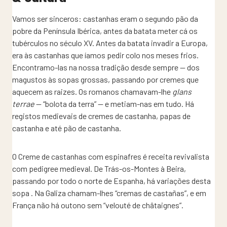
Vamos ser sinceros: castanhas eram o segundo pão da
pobre da Península Ibérica, antes da batata meter cá os
tubérculos no século XV. Antes da batata invadir a Europa,
era às castanhas que íamos pedir colo nos meses frios.
Encontramo-las na nossa tradição desde sempre — dos
magustos às sopas grossas, passando por cremes que
aquecem as raizes. Os romanos chamavam-lhe
glans
terrae
— “bolota da terra” — e metiam-nas em tudo. Há
registos medievais de cremes de castanha, papas de
castanha e até pão de castanha.
O Creme de castanhas com espinafres é receita revivalista
com pedigree medieval. De Trás-os-Montes à Beira,
passando por todo o norte de Espanha, há variações desta
sopa . Na Galiza chamam-lhes “cremas de castañas”, e em
França não há outono sem “velouté de châtaignes”.