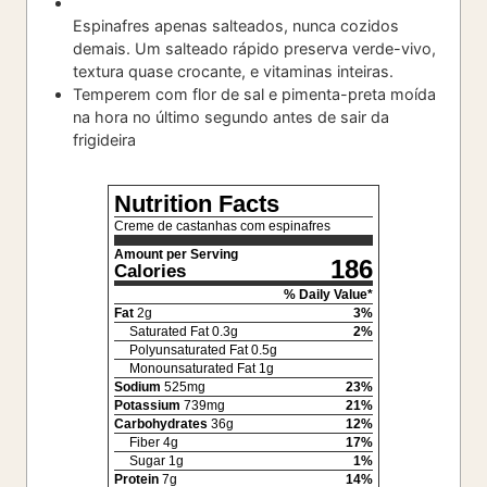
Espinafres apenas salteados, nunca cozidos
demais. Um salteado rápido preserva verde-vivo,
textura quase crocante, e vitaminas inteiras.
Temperem com flor de sal e pimenta-preta moída
na hora no último segundo antes de sair da
frigideira
Nutrition Facts
Creme de castanhas com espinafres
Amount per Serving
186
Calories
% Daily Value*
Fat
2
g
3
%
Saturated Fat
0.3
g
2
%
Polyunsaturated Fat
0.5
g
Monounsaturated Fat
1
g
Sodium
525
mg
23
%
Potassium
739
mg
21
%
Carbohydrates
36
g
12
%
Fiber
4
g
17
%
Sugar
1
g
1
%
Protein
7
g
14
%