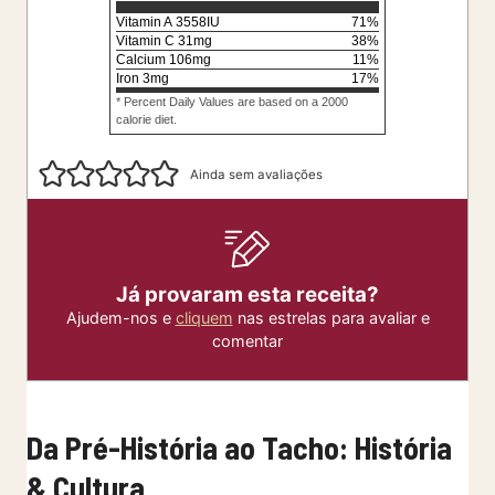
Vitamin A
3558
IU
71
%
Vitamin C
31
mg
38
%
Calcium
106
mg
11
%
Iron
3
mg
17
%
* Percent Daily Values are based on a 2000
calorie diet.
Ainda sem avaliações
Já provaram esta receita?
Ajudem-nos e
cliquem
nas estrelas para avaliar e
comentar
Da Pré-História ao Tacho: História
& Cultura