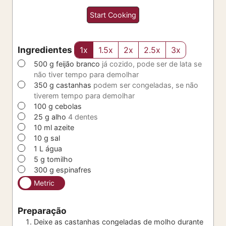
Start Cooking
Ingredientes
1x
1.5x
2x
2.5x
3x
▢
500
g
feijão branco
já cozido, pode ser de lata se
não tiver tempo para demolhar
▢
350
g
castanhas
podem ser congeladas, se não
tiverem tempo para demolhar
▢
100
g
cebolas
▢
25
g
alho
4 dentes
▢
10
ml
azeite
▢
10
g
sal
▢
1
L
água
▢
5
g
tomilho
▢
300
g
espinafres
Metric
Preparação
Deixe as castanhas congeladas de molho durante