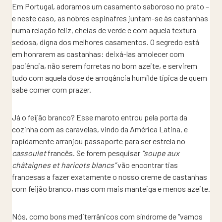
Em Portugal, adoramos um casamento saboroso no prato –
e neste caso, as nobres espinafres juntam-se às castanhas
numa relação feliz, cheias de verde e com aquela textura
sedosa, digna dos melhores casamentos. O segredo está
em honrarem as castanhas: deixá-las amolecer com
paciência, não serem forretas no bom azeite, e servirem
tudo com aquela dose de arrogância humilde típica de quem
sabe comer com prazer.
Já o feijão branco? Esse maroto entrou pela porta da
cozinha com as caravelas, vindo da América Latina, e
rapidamente arranjou passaporte para ser estrela no
cassoulet
francês. Se forem pesquisar
“soupe aux
châtaignes et haricots blancs”
vão encontrar tias
francesas a fazer exatamente o nosso creme de castanhas
com feijão branco, mas com mais manteiga e menos azeite.
Nós, como bons mediterrânicos com síndrome de “vamos