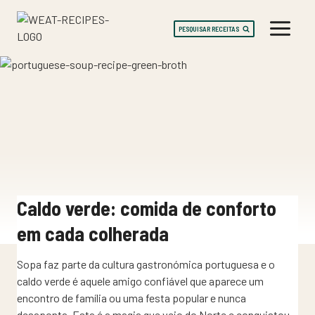
Skip
to
PESQUISAR RECEITAS
content
Caldo verde: comida de conforto
em cada colherada
Sopa faz parte da cultura gastronómica portuguesa e o
caldo verde é aquele amigo confiável que aparece um
encontro de família ou uma festa popular e nunca
desaponta. Esta é a magia que veio do Norte e conquistou