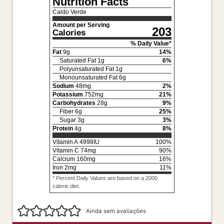
Nutrition Facts
Caldo Verde
Amount per Serving
203
Calories
% Daily Value*
Fat
9
g
14
%
Saturated Fat
1
g
6
%
Polyunsaturated Fat
1
g
Monounsaturated Fat
6
g
Sodium
48
mg
2
%
Potassium
752
mg
21
%
Carbohydrates
28
g
9
%
Fiber
6
g
25
%
Sugar
3
g
3
%
Protein
4
g
8
%
Vitamin A
4998
IU
100
%
Vitamin C
74
mg
90
%
Calcium
160
mg
16
%
Iron
2
mg
11
%
* Percent Daily Values are based on a 2000
calorie diet.
Ainda sem avaliações