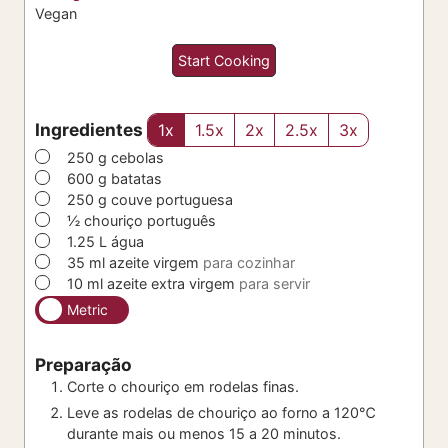
Vegan
Start Cooking
Ingredientes
1x
1.5x
2x
2.5x
3x
▢
250
g
cebolas
▢
600
g
batatas
▢
250
g
couve portuguesa
▢
½
chouriço português
▢
1.25
L
água
▢
35
ml
azeite virgem
para cozinhar
▢
10
ml
azeite extra virgem
para servir
Metric
Preparação
Corte o chouriço em rodelas finas.
Leve as rodelas de chouriço ao forno a 120℃
durante mais ou menos 15 a 20 minutos.